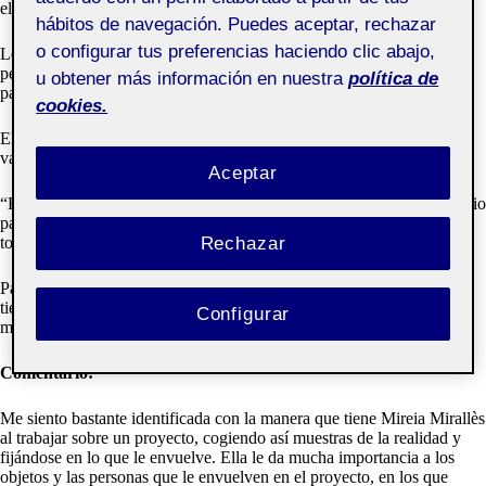
el propio tema.
hábitos de navegación. Puedes aceptar, rechazar
o configurar tus preferencias haciendo clic abajo,
Le da importancia al objeto con el que se hace el proyecto y las
personas que participan en él, las cuales son un factor indispensable
u obtener más información en nuestra
política de
para la formación y el procedimiento del trabajo.
cookies.
El resultado puede llevar sorpresas así mismo como puede llegar a
varios gremios no pensados previamente y eso es muy interesante.
Aceptar
“El error es necesario para el proceso de aprendizaje” Esto es necesario
para el proceso, tanto artístico como personal. El error puede pasar de
todo y enriquecer la pieza.
Rechazar
Para Mireia Sallarès el medio camino es interesante. También lo es el
tiempo, ya que se ve reflejado la experimentación y el proceso del
Configurar
mismo proyecto.
Comentario:
Me siento bastante identificada con la manera que tiene Mireia Mirallès
al trabajar sobre un proyecto, cogiendo así muestras de la realidad y
fijándose en lo que le envuelve. Ella le da mucha importancia a los
objetos y las personas que le envuelven en el proyecto, en los que