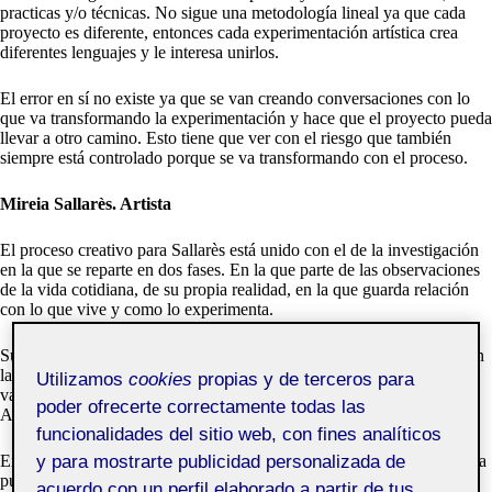
practicas y/o técnicas. No sigue una metodología lineal ya que cada
proyecto es diferente, entonces cada experimentación artística crea
diferentes lenguajes y le interesa unirlos.
El error en sí no existe ya que se van creando conversaciones con lo
que va transformando la experimentación y hace que el proyecto pueda
llevar a otro camino. Esto tiene que ver con el riesgo que también
siempre está controlado porque se va transformando con el proceso.
Mireia Sallarès. Artista
El proceso creativo para Sallarès está unido con el de la investigación
en la que se reparte en dos fases. En la que parte de las observaciones
de la vida cotidiana, de su propia realidad, en la que guarda relación
con lo que vive y como lo experimenta.
Su metodología no es lineal, sino que tiene bastantes bifurcaciones, en
la que sobre todo el principio no está controlado ya que a medida que
Utilizamos
cookies
propias y de terceros para
va trabajando sobre la pieza va naciendo el propio tema del proyecto.
poder ofrecerte correctamente todas las
Al mismo tiempo el inicio del mismo ya crea de otros.
funcionalidades del sitio web, con fines analíticos
Experimenta con las herramientas escogidas o depende de las que elija
y para mostrarte publicidad personalizada de
puede llevar por un camino o por otro. Estas herramientas pueden ser
acuerdo con un perfil elaborado a partir de tus