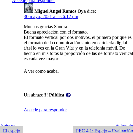
Accede para responder
Miguel Angel Ramos Oya
dice:
30 mayo, 2021 a las 6:12 pm
Muchas gracias Sandra
Buena apreciación con el formato.
El formato vertical por dos motivos, el primero por que es
el formato de la comunicación tanto en cartelería digital
(Así lo ves en la Gran Vía) y en la telefonía móvil. De
hecho en mis fotos la proporción de las de formato vertical
es cada vez mayor.
A ver como acaba.
Visibilidad:
Un abrazo!!!
Pública
Accede para responder
Navegación
Entrada
Siguiente
Anterior
Siguiente
Anterior
Entrada
El espejo
PEC 4.1: Espejo – Evaluación