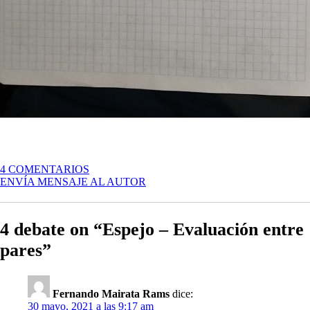
EN
4 COMENTARIOS
ESPEJO
ENVÍA MENSAJE AL AUTOR
–
EVALUACIÓN
ENTRE
4 debate on “Espejo – Evaluación entre
PARES
pares”
Fernando Mairata Rams
dice:
30 mayo, 2021 a las 9:17 am