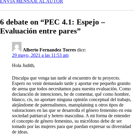
PEC
ENVÍA MENSAJE AL AUTOR
4.1:
ESPEJO
–
6 debate on “PEC 4.1: Espejo –
EVALUACIÓN
ENTRE
Evaluación entre pares”
PARES
Alberto Fernandez Torres
dice:
29 mayo, 2021 a las 11:53 am
Hola Judith,
Disculpa que venga tan tarde al encuentro de tu proyecto.
Espero no venir demasiado tarde y aportar ese pequeño granito
de arena que todos necesitamos para nuestra evaluación. Como
declaración de intenciones, he de comentar, qué como hombre,
blanco, cis, no aportare ninguna opinión conceptual del trabajo,
alejándome de paternalismos, mansplaining u otros tipos de
valoraciones en las que se desarrolla el género femenino en esta
sociedad patriarcal y hetero masculina. A mi forma de entender
el concepto de género femenino, su micrófono debe de ser
tomado por las mujeres para que puedan expresar su diversidad
de ideas.