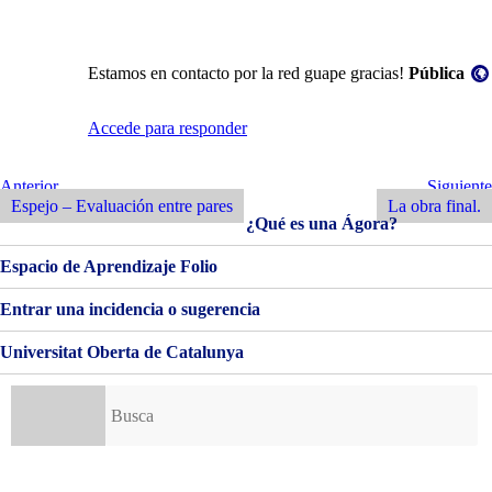
Visibilidad:
Estamos en contacto por la red guape gracias!
Pública
Accede para responder
Navegación
Entrada
Siguiente
Anterior
Siguiente
Anterior
Entrada
Espejo – Evaluación entre pares
La obra final.
de
¿Qué es una Ágora?
entradas
Espacio de Aprendizaje Folio
Entrar una incidencia o sugerencia
Universitat Oberta de Catalunya
Buscar: