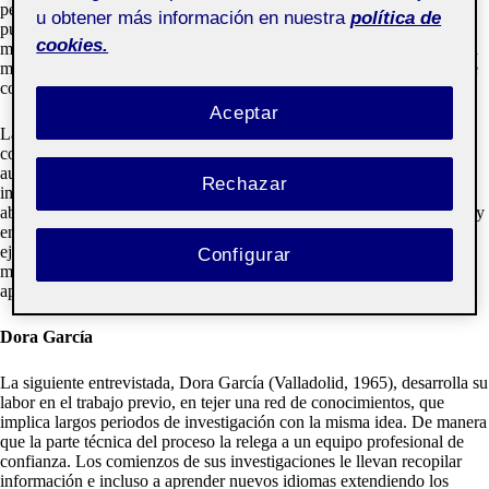
pero sí que veremos de ella una persona trabajadora. Dicho trabajo es
u obtener más información en nuestra
política de
pulido después, cuando el material es amplio y puede realizar, a sí
cookies.
misma, todo tipo de preguntas que acoten y direccionen su labor. Una
manera de enlazar lo creado con otro tipo de disciplinas y saberes que
correspondan a otros ámbitos si fuera necesario.
Aceptar
La entrevistada
tiene
un concepto muy trabajado de lo que se define
como trabajo en colectivo. Y si bien, ella presenta sus proyectos en
autoría personal exclusiva, no deslegitima el trabajo colectivo que
Rechazar
implica cualquier labor por pequeña que sea. Lo constata muy
abiertamente cuando responde al entrevistador: “nadie trabaja solo hoy
en día”. Por otro lado, El error también está presente cuando por
ejemplo sus trabajos no han salido como ella había pensado. A su
Configurar
modo de ver, aceptarlo y observar lo que deviene de él es una vía de
aprendizaje.
Dora García
La siguiente entrevistada, Dora García (Valladolid, 1965), desarrolla su
labor en el trabajo previo, en tejer una red de conocimientos, que
implica largos periodos de investigación con la misma idea. De manera
que la parte técnica del proceso la relega a un equipo profesional de
confianza. Los comienzos de sus investigaciones le llevan recopilar
información e incluso a aprender nuevos idiomas extendiendo los