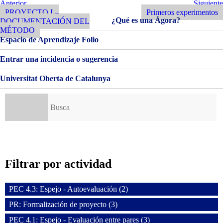
SPINOZA
Navegación
Entrada
Siguiente
Anterior
Siguiente
Anterior
Entrada
PROYECTO I –
Primeros experimentos
de
¿Qué es una Ágora?
DOCUMENTACIÓN DEL
entradas
MÉTODO
Espacio de Aprendizaje Folio
Entrar una incidencia o sugerencia
Universitat Oberta de Catalunya
Buscar:
Filtrar por actividad
PEC 4.3: Espejo - Autoevaluación (2)
PR: Formalización de proyecto (3)
PEC 4.1: Espejo - Evaluación entre pares (3)