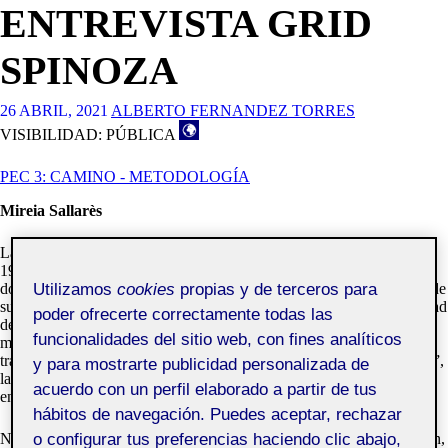
ENTREVISTA GRID
SPINOZA
26 ABRIL, 2021
ALBERTO FERNANDEZ TORRES
VISIBILIDAD: PÚBLICA
PEC 3: CAMINO - METODOLOGÍA
Mireia Sallarès
La entrevista que realiza
Grid
Spinoza a Mireia
Sallarès
(Barcelona,
1973) nos encontramos con una artista que le apasiona la humanidad,
Utilizamos
cookies
propias y de terceros para
donde su trabajo se sitúa en las artes visuales. Ella nos narra que divide
su investigación en dos etapas. En la primera opta por la espontaneidad
poder ofrecerte correctamente todas las
de las entrevistas; de generar material. En la segunda realiza una
funcionalidades del sitio web, con fines analíticos
mirada reflexiva de lo que ha elaborado. Definiendo así su manera
de
trabajar
como: “yo primero hago y después entiendo lo que he hecho”,
y para mostrarte publicidad personalizada de
la manera de pensar sus hipótesis y de reposar el trabajo le dirigen al
acuerdo con un perfil elaborado a partir de tus
enfoque que concreta finalmente.
hábitos de navegación. Puedes aceptar, rechazar
o configurar tus preferencias haciendo clic abajo,
No encontraremos a Mireia en una biblioteca recopilando información,