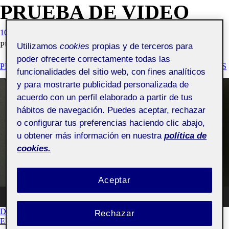
PRUEBA DE VIDEO
10 ABRIL, 2021
MIGUEL ANGEL RAMOS OYA
VISIBILIDAD:
PÚBLICA
Utilizamos
cookies
propias y de terceros para
poder ofrecerte correctamente todas las
PEC 2: SÍMBOLO - CONTEXTO CULTURAL Y REFERENCIAS
funcionalidades del sitio web, con fines analíticos
Reproductor
y para mostrarte publicidad personalizada de
de
acuerdo con un perfil elaborado a partir de tus
vídeo
hábitos de navegación. Puedes aceptar, rechazar
o configurar tus preferencias haciendo clic abajo,
u obtener más información en nuestra
política de
cookies.
Aceptar
00:00
00:54
EN
DEBATE
Rechazar
PRUEBA
ENVÍA MENSAJE AL AUTOR