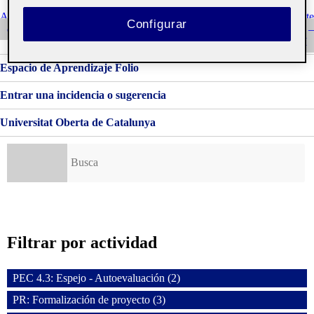
DE
VIDEO
Navegación
Entrada
Siguiente
Anterior
Siguiente
Configurar
Anterior
Entrada
cuaderno y anotaciones
CONSTELACIÓN II –
de
¿Qué es una Ágora?
Proyectos I
entradas
Espacio de Aprendizaje Folio
Entrar una incidencia o sugerencia
Universitat Oberta de Catalunya
Buscar:
Filtrar por actividad
PEC 4.3: Espejo - Autoevaluación (2)
PR: Formalización de proyecto (3)